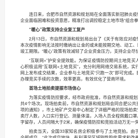
连日来，合肥市自然资源和规划局在全面落实新冠肺炎疫
企业面临困难和投资意愿，精准打出调控稳定土地市场“组合拳
“暖心”政策支持企业复工复产
2月13日，市自然资源和规划局出台了《关于有效应对
本次疫情影响无法按时缴纳出让金的或未能按期交地、动工、
竣工期限。“暖心”政策有效减轻了企业资金压力，支持企业尽
“互联网+”护安全提效能。为保证疫情防控期间土地竞
心积极运用“互联网+土地竞买”，充分利用网络交易系统，
网上发布成交结果，企业参与土地竞买“只跑一次”即可完成
办理竞买手续的次数，效率更高，有效优化了营商环境。
首场土地拍卖提振市场信心
为落实疫情防控要求，经市政府批准，市自然资源和规划
共4个场次。现场拍卖前，市自然资源和规划局会同合肥公共
项的通知》，市土地矿产交易中心制定了详细严格的现场拍卖
卖厅人数，入口实行登记、测量体温，入场人员全程佩戴口罩
字留存，人员间隔大于2米，确保疫情防控和竞拍活动万无一
拍卖当天，全国33家知名房企积极参与了土地竞拍。由于
全部成交。“此次成交地块，有利满足区域刚性购房需求和改