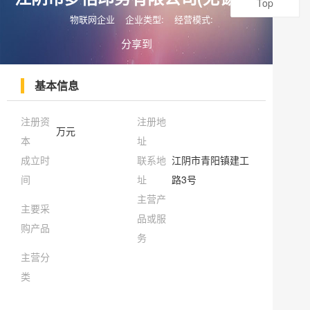
Top
物联网企业
企业类型:
经营模式:
分享到
基本信息
注册资
注册地
万元
本
址
成立时
联系地
江阴市青阳镇建工
间
址
路3号
主营产
主要采
品或服
购产品
务
主营分
类