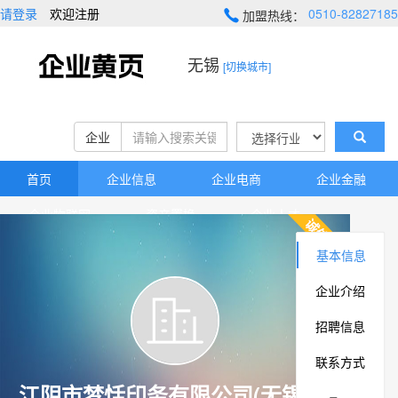
请登录
欢迎注册
0510-82827185
加盟热线：
无锡
[切换城市]
企业
首页
企业信息
企业电商
企业金融
企业物联网
资产置换
企业人才
企业地图
高新技术
资源库
基本信息
企业介绍
招聘信息
联系方式
江阴市梦恬印务有限公司(无锡市)