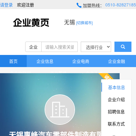
请登录
欢迎注册
0510-82827185
加盟热线：
无锡
[切换城市]
企业
首页
企业信息
企业电商
企业金融
企业物联网
资产置换
企业人才
企业地图
高新技术
资源库
基本信息
企业介绍
招聘信息
联系方式
无锡惠峰汽车零部件制造有限公