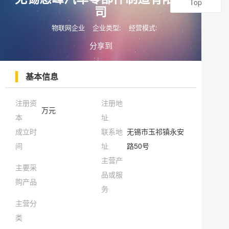
Top
司
物联网企业
企业类型:
经营模式:
分享到
基本信息
注册资
注册地
万元
本
址
成立时
联系地
无锡市玉祁镇永安
间
址
路50号
主营产
主要采
品或服
购产品
务
主营分
类