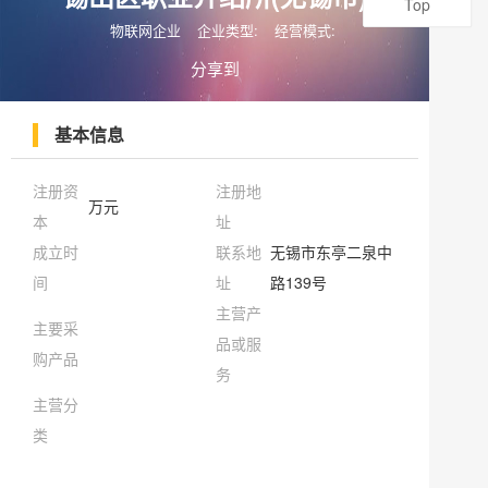
Top
物联网企业
企业类型:
经营模式:
分享到
基本信息
注册资
注册地
万元
本
址
成立时
联系地
无锡市东亭二泉中
间
址
路139号
主营产
主要采
品或服
购产品
务
主营分
类