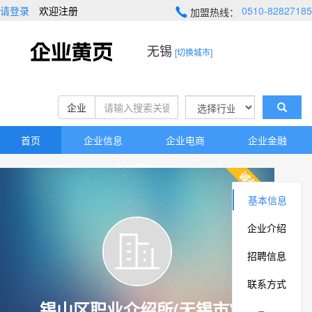
请登录
欢迎注册
0510-82827185
加盟热线：
无锡
[切换城市]
企业
首页
企业信息
企业电商
企业金融
企业物联网
资产置换
企业人才
企业地图
高新技术
资源库
基本信息
企业介绍
招聘信息
联系方式
锡山区职业介绍所(无锡市)